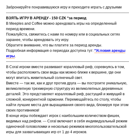
Забронируйте понравившуюся игру и приходите играть с друзьями
------------------------------------------------------------------------------------------------------
ВЗЯТЬ ИГРУ В АРЕНДУ - 150 CZK *за период
В Meeples and Coffee можно арендовать игры на определенный
период времени.
Пожалуйста, свяжитесь с нами по номеру или в социальных сетях
заранее, чтобы арендовать эту игру.
Обратите внимание, что вы платите за период аренды.
Подробная информация о периодах доступна тут:
*Условия аренды
игры
.
------------------------------------------------------------------------------------------------------
В Coral игроки вместе развивают коралловый риф, соревнуясь в том,
чтобы расположить свои виды как можно ближе к вершине, где они
могут впитать живительный солнечный свет.
Вместе — так же, как и друг против друга — вы построите уникальную,
великолепную трехмерную структуру из великолепных деревянных
деталей. Это представляет коралловый риф, растущий и живущий в
сложной, конкурентной гармонии. Перемещайтесь по столу, чтобы
найти лучшие места для выращивания своего вида, блокируя при этом
своих противников!
В конце игры побеждает игрок с наибольшим количеством фишек,
видимых над рифом. --- Coral включает в себя индивидуальный режим
одиночной головоломки и несколько режимов многопользовательской
игры для захватывающих игр от 1 до 4 игроков.