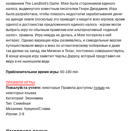
названием The Landlord's Game. Мэги была сторонником единого
налога, выдвинутого известным писателем Генри Джорджем. Игра
была разработана, чтобы показать недостатки зарабатывания денег
на аренде земли (поскольку это приводит к нищете всех игроков, кроме
одного) и достоинства предложенного единого налога - игроки могли
выбрать игру по обычным правилам или альтернативный «единый
налог». правила. Игра никуда не делась, и Мэги потеряла к ней
интерес. Однако вариации игры развивались, и самодельные версии
путешествовали вверх и вниз по атлантическому побережью и даже
так далеко на запад, как Мичиган и Техас, постоянно совершенствуясь.
В конце концов игру заметил Чарльз Дэрроу, который представил ее
миру в ее нынешнем виде.
Приблизительное время игры:
60-180 min
ПРАВИЛА ИГРЫ
Пожалуйста учтите:
некоторые Правила доступны
только
на
некоторых языках.
Категории: Экономика
Тип: Семейная
Механика: Аукцион/Ставки
Игроки: 2-8