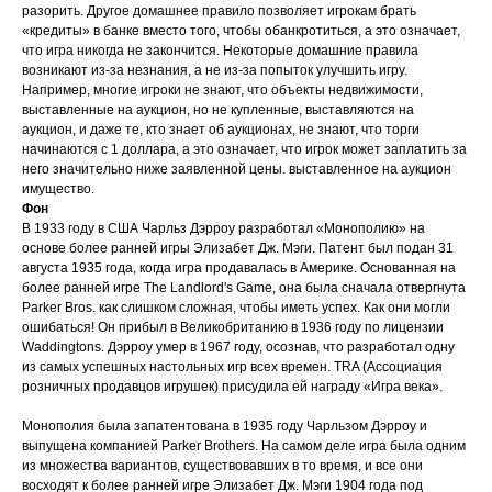
разорить. Другое домашнее правило позволяет игрокам брать
«кредиты» в банке вместо того, чтобы обанкротиться, а это означает,
что игра никогда не закончится. Некоторые домашние правила
возникают из-за незнания, а не из-за попыток улучшить игру.
Например, многие игроки не знают, что объекты недвижимости,
выставленные на аукцион, но не купленные, выставляются на
аукцион, и даже те, кто знает об аукционах, не знают, что торги
начинаются с 1 доллара, а это означает, что игрок может заплатить за
него значительно ниже заявленной цены. выставленное на аукцион
имущество.
Фон
В 1933 году в США Чарльз Дэрроу разработал «Монополию» на
основе более ранней игры Элизабет Дж. Мэги. Патент был подан 31
августа 1935 года, когда игра продавалась в Америке. Основанная на
более ранней игре The Landlord's Game, она была сначала отвергнута
Parker Bros. как слишком сложная, чтобы иметь успех. Как они могли
ошибаться! Он прибыл в Великобританию в 1936 году по лицензии
Waddingtons. Дэрроу умер в 1967 году, осознав, что разработал одну
из самых успешных настольных игр всех времен. TRA (Ассоциация
розничных продавцов игрушек) присудила ей награду «Игра века».
Монополия была запатентована в 1935 году Чарльзом Дэрроу и
выпущена компанией Parker Brothers. На самом деле игра была одним
из множества вариантов, существовавших в то время, и все они
восходят к более ранней игре Элизабет Дж. Мэги 1904 года под