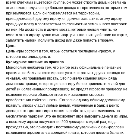
всеми клетками в цветовой группе, он может строить дома и отели на
этих полях, получая еще больше дохода от противников, которые там
приземляются. Если он приземляется на территории,
принадлежащей другому игроку, он должен заплатить этому игроку
арендную плату в соответствии со стоимостью земли и всех построек
на ней. На доске есть и другие места, которые нельзя купить, но
вместо этого игроку нужно взять карту и выполнить действие на карте,
заплатить налоги, получить доход или даже попасть в тюрьму.
Цель
Цель игры состоит в том, чтобы остаться последним игроком, у
которого остались деньги.
Культурное влияние на правила
Монополия необычна тем, что в игре есть официальные печатные
правила, но большинство игроков учатся играть от других, никогда не
узнавая, как правильно играть. Это привело к канонизации ряда
домашних правил, которые делают игру более привлекательной для
детей (и болезненных проигравших), но вредят игровому процессу, не
позволяя игрокам обанкротиться или замедляя скорость
приобретения собственности. Согласно одному общему домашнему
правилу, игроки кладут любые деньги, уплаченные в банк, в центр
доски, и этот джекпот игрок может заработать, приземлившись на
бесплатную парковку. Это не позволяет игре выводить деньги из игры,
а поскольку игроки получают по 200 долларов каждый раз, когда
проходят Go, это приводит к постоянному увеличению банкроллов и
выживанию игроков из-за арендной платы, которая должна была их