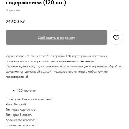
содержанием (120 шт.)
Pagedown
249.00
Kč
Добавить в корзину
Игра в слова - "Что из этого?". В коробке 120 двусторонних карточек с
пословицами и поговорками и тремя вариантами их значения.
Игрокам нужно угадать, что означает то или иное народное изречение. Играйте с
друзьями или дома всей семьёй - удовольствие от игры в любом случае
гарантировано!
120 карточек
Категория: Для любой компании
Язык: Русский
Тип игры: Карточные
Тип игры: В дорогу
Количество игроков: 2
Количество игроков: 3