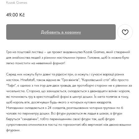
Kozak Games
49.00
Kč
Добавить в корзину
Гра на поштовій листівці – це проект видавництва Kozak Games, який створений
для знайомства людей з різними настільними іграми. Головне, щоб їх можна було
легко помістити на невеликий формат!
Серед них можуть бути давні та рідкісні ігри, а можуть і сучасні варіації різних
настілок. Hnefatafl, також відома як "Гра вікінгів", "Королівський стіл" або просто
"Тафл", є однією з тих ігор для двох гравців, де протиборчі сторони не є рівними за
чисельністю. Сторона, що захищається, складається з дванадцяти воїнів і короля,
які починають гру в хрестоподібній формі в центрі дошки. Їх мета полягає в тому,
щоб король втік, досягнувши будь-якого з чотирьох кутових квадратів.
Нападники складаються з 24 солдатів, розташованих чотирма групами по 6
чоловік по периметру дошки. Всі фігури рухаються як ладья в шахах, а фігури
беруться "сендвічем", тобто переміщенням своєї фігури так, щоб фігура
супротивника опинилася в пастці по горизонталі або вертикалі між двома вашими
фігурами.