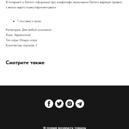
В Інтернеті є багато інформації про хнефатафл, включаючи багато варіацій правил,
з якими варто поекспериментувати.
1 листівка з грою
Категория: Для любой компании
Язык: Украинский
Тип игры: Микро-игра
Количество игроков: 2
Смотрите также
Условия возврата товара