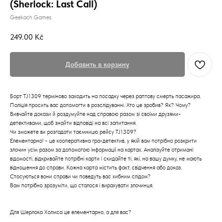
(Sherlock: Last Call)
Geekach Games
249.00
Kč
Добавить в корзину
Борт TJ1309 терміново заходить на посадку через раптову смерть пасажира.
Поліція просить вас допомогти в розслідуванні. Хто це зробив? Як? Чому?
Вивчайте докази й роздумуйте над справою разом зі своїми друзями-
детективами, щоб знайти відповіді на всі запитання.
Чи зможете ви розгадати таємницю рейсу TJ1309?
Елементарно! - це кооперативна гра-детектив, у якій вам потрібно розкрити
злочин усім разом за допомогою інформації на картах. Аналізуйте отримані
відомості, відкривайте потрібні карти і скидайте ті, які, на вашу думку, не мають
відношення до справи. Кожна карта містить факт, свідчення або доказ.
Стосуються вони справи чи поведуть вас хибним слідом?
Вам потрібно зрозуміти, що сталося і вирахувати злочинця.
Для Шерлока Холмса це елементарно, а для вас?