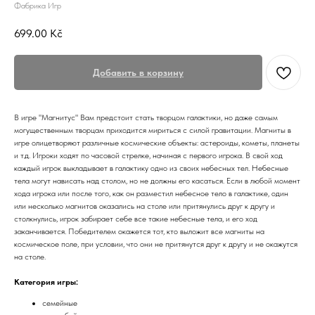
Фабрика Игр
699.00
Kč
Добавить в корзину
В игре "Магнитус" Вам предстоит стать творцом галактики, но даже самым
могущественным творцам приходится мириться с силой гравитации. Магниты в
игре олицетворяют различные космические объекты: астероиды, кометы, планеты
и т.д. Игроки ходят по часовой стрелке, начиная с первого игрока. В свой ход
каждый игрок выкладывает в галактику одно из своих небесных тел. Небесные
тела могут нависать над столом, но не должны его касаться. Если в любой момент
хода игрока или после того, как он разместил небесное тело в галактике, один
или несколько магнитов оказались на столе или притянулись друг к другу и
столкнулись, игрок забирает себе все такие небесные тела, и его ход
заканчивается. Победителем окажется тот, кто выложит все магниты на
космическое поле, при условии, что они не притянутся друг к другу и не окажутся
на столе.
Категория игры:
семейные