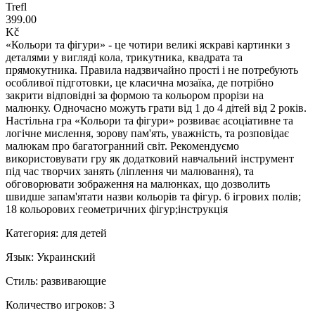
Trefl
399.00
Kč
«Кольори та фігури» - це чотири великі яскраві картинки з
деталями у вигляді кола, трикутника, квадрата та
прямокутника. Правила надзвичайно прості і не потребують
особливої підготовки, це класична мозаїка, де потрібно
закрити відповідні за формою та кольором прорізи на
малюнку. Одночасно можуть грати від 1 до 4 дітей від 2 років.
Настільна гра «Кольори та фігури» розвиває асоціативне та
логічне мислення, зорову пам'ять, уважність, та розповідає
малюкам про багатогранний світ. Рекомендуємо
використовувати гру як додатковий навчальний інструмент
під час творчих занять (ліплення чи малювання), та
обговорювати зображення на малюнках, що дозволить
швидше запам'ятати назви кольорів та фігур. 6 ігрових полів;
18 кольорових геометричних фігур;інструкція
Категория: для детей
Язык: Украинский
Стиль: развивающие
Количество игроков: 3