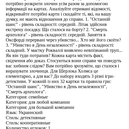
потрібно розкрити злочин усім разом за допомогою
інформації на картах. Аналізуйте отримані відомості,
відкривайте потрібні карти і скидайте ті, які, на вашу
думку, не мають відношення до справи. 1. "Останній
шанс" - рівень складності: середній. Літак здійснив
екстрену посадку. Що сталося на борту? 2. "Смерть
археолога" - рівень складності: середній. Заняття в
Оксфорді перервані через убивство... Хто міг його скоїти?
3. "Убивство в День незалежності" - рівень складності:
складний. У маєтку Рокваллі виявлено невпізнаний труп...
Як він туди потрапив? Кожна карта містить факт,
свідчення або доказ. Стосуються вони справи чи поведуть
вас хибним слідом? Вам потрібно зрозуміти, що сталося і
вирахувати злочинця. Для Шерлока Холмса це
елементарно, а для вас? До набору входять 3 різні ігри-
детективи. У кожній із них 32 картки та правила гри:
"Останній шанс", "Убивство в День незалежності",
"Смерть археолога".
Категория: семейные
Категория: для любой компании
Категория: для большой компании
Язык: Украинский
Стиль: детективные
Стиль: кооперативные
Количество игроков: 1