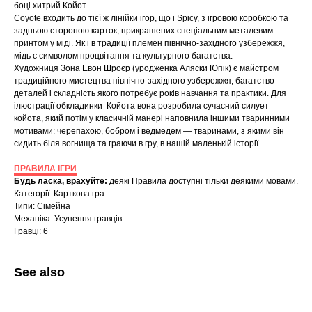
боці хитрий Койот.
Coyote входить до тієї ж лінійки ігор, що і Spicy, з ігровою коробкою та
задньою стороною карток, прикрашених спеціальним металевим
принтом у міді. Як і в традиції племен північно-західного узбережжя,
мідь є символом процвітання та культурного багатства.
Художниця Зона Евон Шроєр (уродженка Аляски Юпік) є майстром
традиційного мистецтва північно-західного узбережжя, багатство
деталей і складність якого потребує років навчання та практики. Для
ілюстрації обкладинки Койота вона розробила сучасний силует
койота, який потім у класичній манері наповнила іншими тваринними
мотивами: черепахою, бобром і ведмедем — тваринами, з якими він
сидить біля вогнища та граючи в гру, в нашій маленькій історії.
ПРАВИЛА ІГРИ
Будь ласка, врахуйте:
деякі Правила доступні
тільки
деякими мовами.
Категорії: Карткова гра
Типи: Сімейна
Механіка: Усунення гравців
Гравці: 6
See also