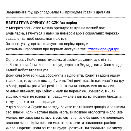
Забронюйте гру, що сподобалася, і приходьте грати з друзями
------------------------------------------------------------------------------------------------------
ВЗЯТИ ГРУ В ОРЕНДУ -50 CZK *за період
У Meeples and Coffee можна орендувати ігри на певний час.
Будь ласка, зв'яжіться з нами за номером або в соціальних мережах
заздалегідь, щоб орендувати цю гру.
Зверніть увагу, що ви сплачуєте за період оренди.
Детальна інформація про періоди доступна тут:
*Умови оренди гри
.
------------------------------------------------------------------------------------------------------
Одного разу Койот перетнув річку зі своїми друзями, але він ніс
забагато речей і мало не потонув, перш ніж Ведмідь витяг його з води.
Бідний Койот втратив усе.
Вони сіли біля вогнища обсохнути й відпочити. Койот заздрив іншим
тваринам, тому що в них ще були всі їхні речі, тож він викликав їх на гру
в блеф, щоб виграти їхні речі. Інші тварини погодилися на виклик,
оскільки вважали, що Койот ніколи не переможе. Зрештою, він, як
відомо, ніколи не говорить правду — але в цій грі всі повинні брехати,
тому що ніхто не знає правди...
У грі з блефом Coyote ви завжди бачите карти інших гравців, але ніколи
свої власні. Коли настане ваша черга, ви повинні оголосити число, яке
менше, ніж загальна кількість усіх карт у грі, але більше, ніж попереднє
вказане число. Крім того, ви можете оскаржити оголошене раніше
число. Нарешті, коли всі карти будуть розкриті, ви побачите, на чиєму