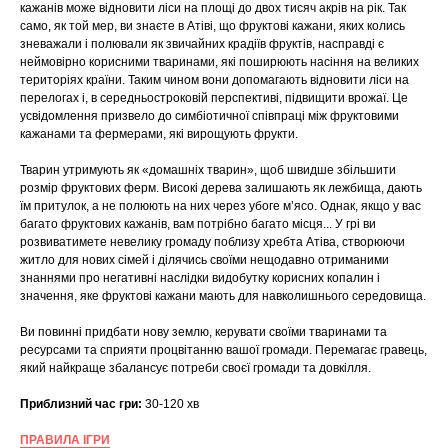
кажанів може відновити ліси на площі до двох тисяч акрів на рік. Так
само, як той мер, ви знаєте в Атіві, що фруктові кажани, яких колись
зневажали і полювали як звичайних крадіїв фруктів, насправді є
неймовірно корисними тваринами, які поширюють насіння на великих
територіях країни. Таким чином вони допомагають відновити ліси на
перелогах і, в середньостроковій перспективі, підвищити врожаї. Це
усвідомлення призвело до симбіотичної співпраці між фруктовими
кажанами та фермерами, які вирощують фрукти.
Тварин утримують як «домашніх тварин», щоб швидше збільшити
розмір фруктових ферм. Високі дерева залишають як лежбища, дають
їм притулок, а не полюють на них через убоге м’ясо. Однак, якщо у вас
багато фруктових кажанів, вам потрібно багато місця... У грі ви
розвиватимете невелику громаду поблизу хребта Атіва, створюючи
житло для нових сімей і ділячись своїми нещодавно отриманими
знаннями про негативні наслідки видобутку корисних копалин і
значення, яке фруктові кажани мають для навколишнього середовища.
Ви повинні придбати нову землю, керувати своїми тваринами та
ресурсами та сприяти процвітанню вашої громади. Перемагає гравець,
який найкраще збалансує потреби своєї громади та довкілля.
Приблизний час гри:
30-120 хв
ПРАВИЛА ІГРИ