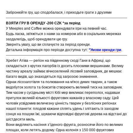
Забронюйте гру, що сподобалася, і приходьте грати з друзями
------------------------------------------------------------------------------------------------------
ВЗЯТИ ГРУ В ОРЕНДУ -200 CZK *за період
У Meeples and Coffee можна орендувати ігри на певний час.
Будь ласка, зв'яжіться з нами за номером або в соціальних мережах
заздалегідь, щоб орендувати цю гру.
Зверніть увагу, що ви сплачуєте за період оренди.
Детальна інформація про періоди доступна тут:
*Умови оренди гри
.
------------------------------------------------------------------------------------------------------
Хребет Атіва — регіон на південному сході Гани в Африці, що
складається з крутих пагорбів із досить плоскими вершинами. Велику
частину ареалу займає вічнозелений лісовий заповідник, де мешкає
багато видів, що знаходяться під загрозою зникнення.
Однак лісозаготівля та полювання на м'ясо диких тварин, а також
видобуток золота та бокситів створюють великий тиск на заповідник.
Тим часом у сусідньому місті Кібі мер викликає переполох, надавши
притулок великій кількості фруктових кажанів у власному саду. Цей
чоловік усвідомив величезну цінність тварин у безлісних регіонах
нашої планети: плодові кажани сплять удень і злітають із заходом
сонця на пошуки їжі, шукаючи відповідні фруктові дерева на відстані до
шістдесяти миль.
Вони виділяють насіння з’їденого фрукта, розносячи його по великих
площах, коли летять додому. Одна колонія з 150 000 фруктових